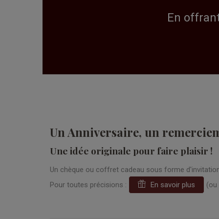
En offran
Un Anniversaire, un remercieme
Une idée originale pour faire plaisir !
Un chèque ou coffret cadeau sous forme d'invitation 
Pour toutes précisions :
En savoir plus
(ou 