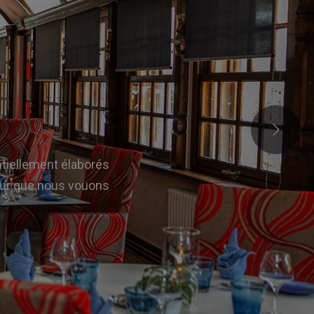
ntiellement élaborés
ateur que nous vouons