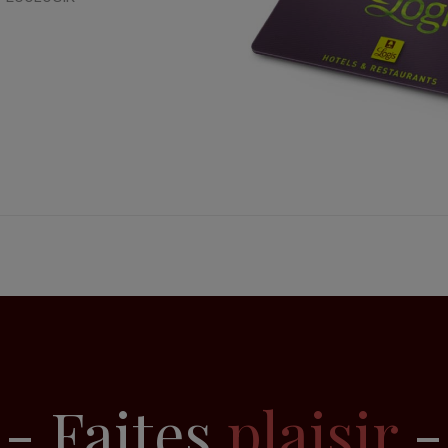
- Faites
plaisir
-