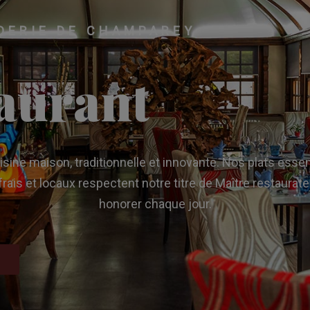
DERIE DE CHAMPAREY
aurant
sine maison, traditionnelle et innovante. Nos plats esse
 frais et locaux respectent notre titre de Maître restaur
honorer chaque jour.